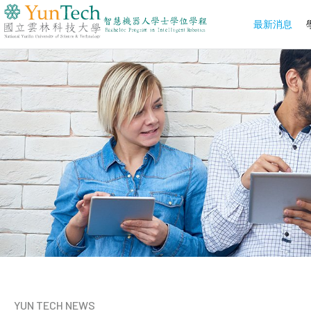
最新消息
國
立
雲
林
科
技
大
學
智
慧
機
器
人
學
士
學
位
學
程
YUN TECH NEWS