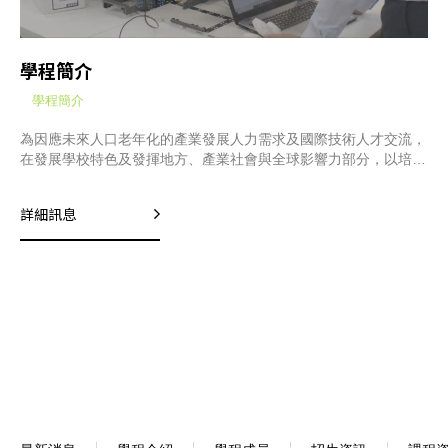
學程簡介
學程簡介
為因應未來人口老年化的產業發展人力需求及國際技術人才交流，
在發展學校特色及發揮地方、產業社會與全球影響力部分，以培育
國際技術人才為主軸，問題導向學習為核心，聚焦於智慧機器人為
重點特色領域，設立務實致用的「智慧機器人學士學位學程」暨
詳細訊息
「機器人技優專班」。