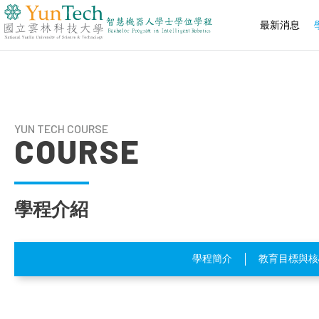
最新消息
國
立
雲
林
科
技
YUN TECH COURSE
大
COURSE
學
智
慧
機
器
學程介紹
人
學
士
學
學程簡介
教育目標與核
位
學
程