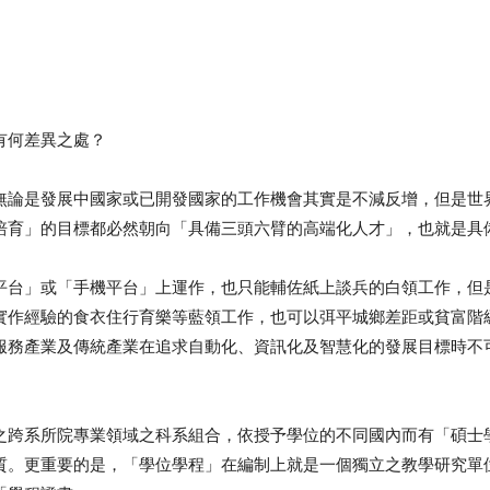
有何差異之處？
論是發展中國家或已開發國家的工作機會其實是不減反增，但是世界
育」的目標都必然朝向「具備三頭六臂的高端化人才」，也就是具備
平台」或「手機平台」上運作，也只能輔佐紙上談兵的白領工作，但
實作經驗的食衣住行育樂等藍領工作，也可以弭平城鄉差距或貧富階
服務產業及傳統產業在追求自動化、資訊化及智慧化的發展目標時不
跨系所院專業領域之科系組合，依授予學位的不同國內而有「碩士學
質。更重要的是，「學位學程」在編制上就是一個獨立之教學研究單