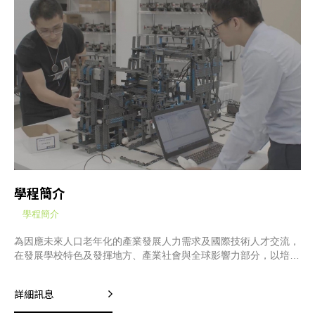
學程簡介
學程簡介
為因應未來人口老年化的產業發展人力需求及國際技術人才交流，
在發展學校特色及發揮地方、產業社會與全球影響力部分，以培育
國際技術人才為主軸，問題導向學習為核心，聚焦於智慧機器人為
重點特色領域，設立務實致用的「智慧機器人學士學位學程」暨
詳細訊息
「機器人技優專班」。