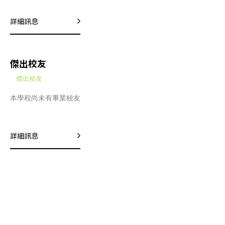
國際技術人才為主軸，問題導向學習為核心，聚焦於智慧機器人為
重點特色領域，設立務實致用的「智慧機器人學士學位學程」暨
詳細訊息
「機器人技優專班」。
傑出校友
傑出校友
本學程尚未有畢業校友
詳細訊息