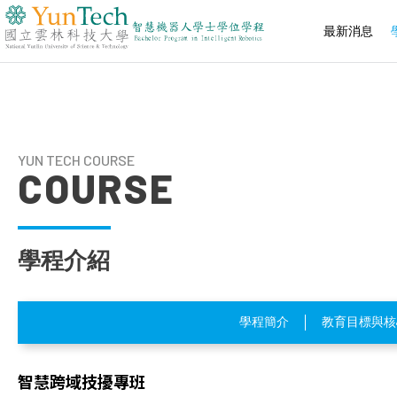
最新消息
國
立
雲
林
科
技
YUN TECH COURSE
大
COURSE
學
智
慧
機
器
學程介紹
人
學
士
學
學程簡介
教育目標與核
位
學
程
智慧跨域技擾專班