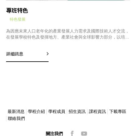
專班特色
特色發展
為因應未來人口老年化的產業發展人力需求及國際技術人才交流，
在發展學校特色及發揮地方、產業社會與全球影響力部分，以培育
國際技術人才為主軸，問題導向學習為核心，聚焦於智慧機器人為
重點特色領域，設立務實致用的「智慧機器人學士學位學程」暨
詳細訊息
「機器人技優專班」。
最新消息
學程介紹
學程成員
招生資訊
課程資訊
下載專區
聯絡我們
關注我們